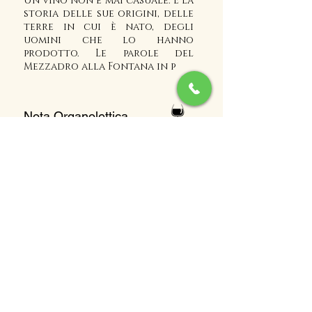
Un vino non è mai casuale. È la
storia delle sue origini, delle
terre in cui è nato, degli
uomini che lo hanno
prodotto. Le parole del
Mezzadro alla Fontana in p
Nota Organolettica
l'amarone classico doc
g
massaro norma ha
un
colore
rosso intenso
, dal
sapore ricco e profondo. Al
gusto si percepisce un piacevole
equilibrio tra morbidezza e
acidità.
i
Profumi di frutta
rossa con note di ciliegia lo
rendono un vino deciso e unico
Abbinamenti
l'amarone c
lassico docg