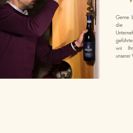
Gerne b
die G
Unter
geführt
wir Ih
unserer