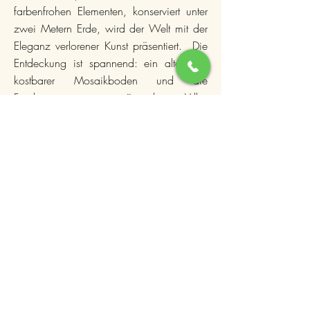
farbenfrohen Elementen, konserviert unter
zwei Metern Erde, wird der Welt mit der
Eleganz verlorener Kunst präsentiert. Die
Entdeckung ist spannend: ein alter und
kostbarer Mosaikboden und die
Fundamente einer römischen Villa,
vermutlich aus dem 3. Jahrhundert n. Chr.
Und so ist dieses wertvolle Gebiet, das
bereits bei Liebhabern des
Qualitätsweintourismus beliebt ist, noch
mehr mit einem antiken Schatz bereichert
worden, der der Menschheit
zurückgegeben werden soll.
GEHEN SIE ZUR OFFIZIELLEN WEBSITE